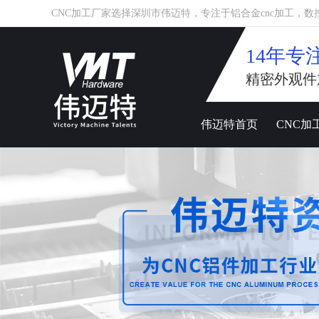
CNC加工厂家选择深圳市伟迈特，专注于铝合金cnc加工，数控车床
14年专
精密外观件
伟迈特首页
CNC加