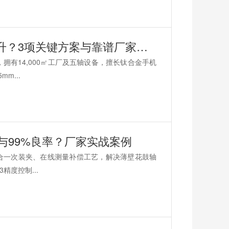
钛手机中板CNC加工良率如何稳定提升？3项关键方案与靠谱厂家推荐
拥有14,000㎡工厂及五轴设备，擅长钛合金手机
m...
度与99%良率？厂家实战案例
铣复合一次装夹、在线测量补偿工艺，解决薄壁花鼓轴
精度控制...