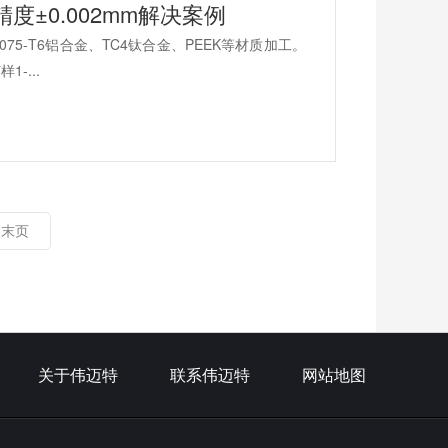
±0.002mm解决案例
5-T6铝合金、TC4钛合金、PEEK等材质加工。
-...
末页
关于伟迈特
联系伟迈特
网站地图