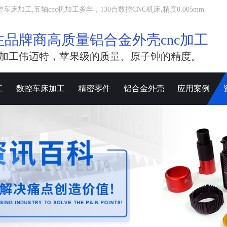
加工,五轴cnc机加工多年，130台数控CNC机床,精度0.005mm
注品牌商高质量铝合金外壳cnc加工
加工伟迈特，苹果级的质量、原子钟的精度。
工
数控车床加工
精密零件
铝合金外壳
应用案例