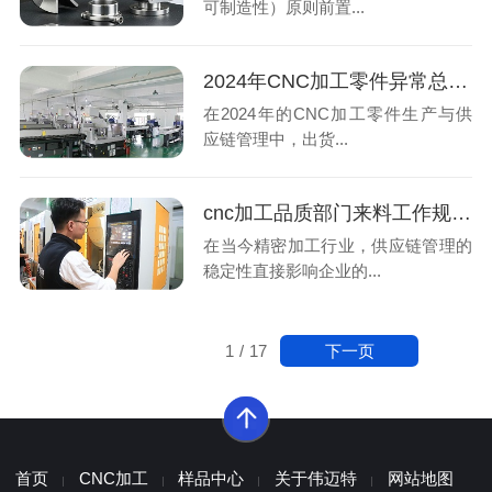
可制造性）原则前置...
2024年CNC加工零件异常总结：出货流程异常与改进方案
在2024年的CNC加工零件生产与供
应链管理中，出货...
cnc加工品质部门来料工作规划：提升供应商来料合格率至97%
在当今精密加工行业，供应链管理的
稳定性直接影响企业的...
下一页
1
/
17
首页
CNC加工
样品中心
关于伟迈特
网站地图