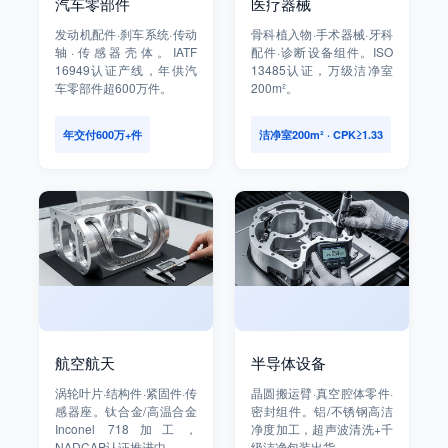
汽车零部件
医疗器械
发动机配件·刹车系统·传动
骨科植入物·手术器械·牙科
轴·传感器壳体。IATF
配件·诊断设备组件。ISO
16949认证产线，年供汽
13485认证，万级洁净室
车零部件超600万件。
200m²。
年交付600万+件
洁净室200m² · CPK≥1.33
航空航天
半导体设备
涡轮叶片·结构件·紧固件·传
晶圆搬运臂·真空腔体零件·
感器座。钛合金/高温合金
密封组件。铝/不锈钢高洁
Inconel 718加工，
净度加工，超声波清洗+千
NADCAP认证推进中。
级洁净包装出货。