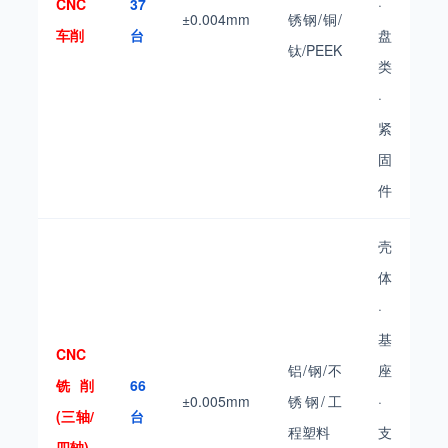
CNC
37
·
±0.004mm
锈钢/铜/
车削
台
盘
钛/PEEK
类
·
紧
固
件
壳
体
·
基
CNC
铝/钢/不
座
铣削
66
±0.005mm
锈钢/工
·
(三轴/
台
程塑料
支
四轴)