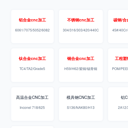
铝合金
cnc加工
不锈钢
cnc加工
碳钢/合
6061/7075/5052/6082
304/316/303/420/440C
45#/40Cr
钛合金
cnc加工
铜合金cnc加工
工程塑
TC4/TA2/Grade5
H59/H62/紫铜/锡青铜
POM/PEE
高温合金CNC加工
模具钢CNC加工
铝C
Inconel 718/625
S136/NAK80/H13
2A12/