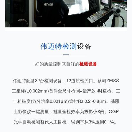
伟迈特检测
设备
好的质量控制来自好的
检测设备
伟迈特配备32台检测设备，12道质检关口。蔡司ZEISS
三坐标(±0.002mm)首件全尺寸检测+量产2小时巡检。三
丰粗糙度仪(分辨率0.001μm)管控Ra 0.2~0.8μm。基恩
士影像仪一键测量，批量全检效率为投影仪8倍。OGP
光学自动检测替代人工目检，误判率从3%压到0.1%。