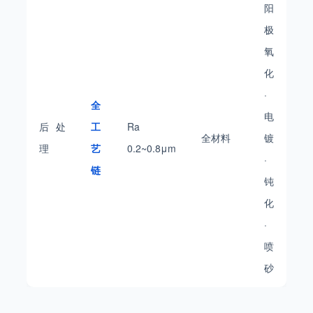
阳
极
氧
化
·
全
电
后处
工
Ra
全材料
镀
理
艺
0.2~0.8μm
·
链
钝
化
·
喷
砂