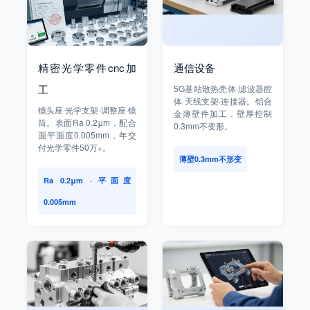
精密光学零件cnc加
通信设备
工
5G基站散热壳体·滤波器腔
体·天线支架·连接器。铝合
镜头座·光学支架·调整座·镜
金薄壁件加工，壁厚控制
筒。表面Ra 0.2μm，配合
0.3mm不变形。
面平面度0.005mm，年交
付光学零件50万+。
薄壁0.3mm不形变
Ra 0.2μm · 平面度
0.005mm