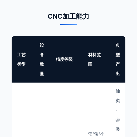
CNC加工能力
设
典
工艺
备
材料范
型
精度等级
类型
数
围
产
量
出
轴
类
·
套
类
铝/钢/不