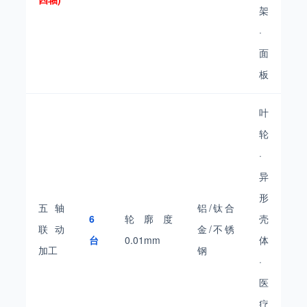
架
·
面
板
叶
轮
·
异
形
五轴
铝/钛合
6
轮廓度
壳
联动
金/不锈
台
0.01mm
体
加工
钢
·
医
疗