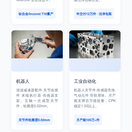
钛合金/Inconel 718量产
年交付12万件 · 洁净包装
机器人
工业自动化
谐波减速器配件·关节连接
机器人关节件·传感器壳体·
件·末端执行器·传感器支
气动元件·导轨滑块。月产
架。五轴一次成型关节
能支撑百万级批量，CPK
件，轮廓度0.02mm。
稳定1.33以上。
关节件轮廓度0.02mm
月产能100万+件