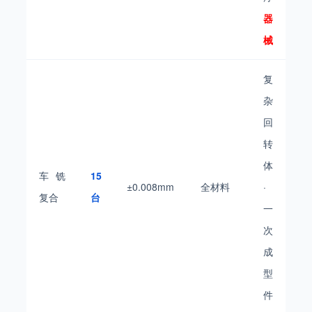
器
械
复
杂
回
转
体
车铣
15
±0.008mm
全材料
·
复合
台
一
次
成
型
件