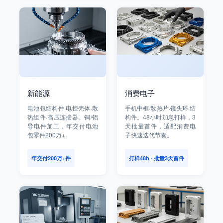
新能源
消费电子
电池包结构件·电控壳体·散
手机中框·散热片·镜头环·结
热组件·高压连接器。铜/铝
构件。48小时加急打样，3
导电件加工，年交付电池
天批量首件，适配消费电
包零件200万+。
子快速迭代节奏。
年交付200万+件
打样48h · 批量3天首件