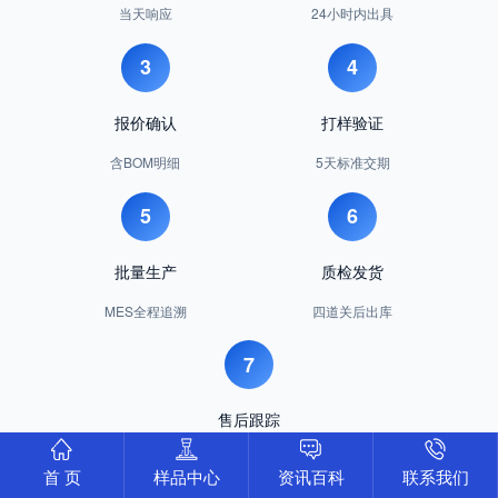
当天响应
24小时内出具
3
4
报价确认
打样验证
含BOM明细
5天标准交期
5
6
批量生产
质检发货
MES全程追溯
四道关后出库
7
售后跟踪
每批次回访
首 页
样品中心
资讯百科
联系我们