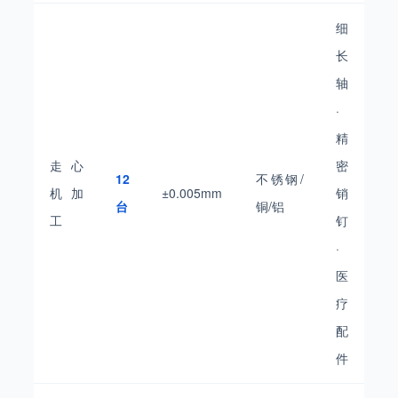
细
长
轴
·
精
走心
密
12
不锈钢/
机加
±0.005mm
销
台
铜/铝
工
钉
·
医
疗
配
件