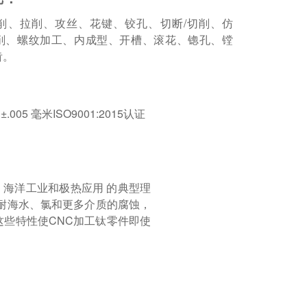
削、拉削、攻丝、花键、铰孔、切断/切削、仿
削、螺纹加工、内成型、开槽、滚花、锪孔、镗
齿。
±.005 毫米ISO9001:2015认证
海洋工业和极热应用 的典型理
耐海水、氯和更多介质的腐蚀，
些特性使CNC加工钛零件即使