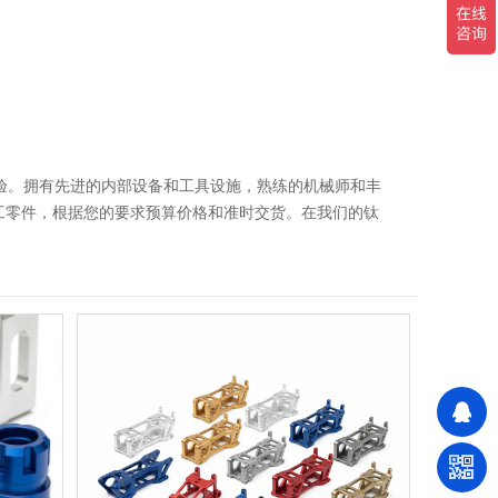
富经验。拥有先进的内部设备和工具设施，熟练的机械师和丰
工零件，根据您的要求预算价格和准时交货。在我们的钛
我们的钛和钛合金部件系列可用于广泛的行业和应用，通
。。 为您提供更多的加工选择 钛合金CNC加工材
加工工艺：钻孔、螺纹铣削、拉削、攻丝、花键、铰孔、切断/切削、
面处理能力：拉丝、抛光、阳极氧化、氧化、喷砂、激光
5 毫米ISO9001:2015认证 数钛合金应用：钛是一种有
、海洋工业和极热应用 的典型理想材料。5级钛是最受
、氯和更多介质的腐蚀，非常坚固但重量轻，且无磁性。
工钛零件即使在具有挑战性的环境中也能具有很长的使用
性好，熔点高，导热系数低 不与肉质组织和骨骼发生反应