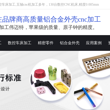
加工,五轴cnc机加工多年，130台数控CNC机床,精度0.005mm
注品牌商高质量铝合金外壳cnc加工
加工伟迈特，苹果级的质量、原子钟的精度。
工
数控车床加工
精密零件
铝合金外壳
应用案例