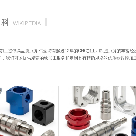
百科
WIKIPEDIA
nc加工提供高品质服务 伟迈特有超过12年的CNC加工和制造服务的丰
识，我们可以提供精密的钛加工服务和定制具有精确规格的优质钛数控加
工车间，可以进行铣削、车削、钻孔等多种工艺，以及出色的表面处理。
零件和紧固件、燃气涡轮发动机、压缩机叶片、外壳、发动机整流罩和隔热罩
i 6Al-4V）、2级、7级、23级（Ti 6Al-4V Eli）等。。 cnc
、车削、螺纹加工、内成型、开槽、滚花、锪孔、镗孔、沉孔、滚齿。 表
丸、电泳、铬酸盐、粉末喷涂和喷漆。 质量保证： ± .0002 英寸，±.00
金属，具有银色、低密度和高强度。它是航空航天、医疗、军事、化学加工
金。钛具有良好的延展性、高熔点和低导热性等有益特性和特性，耐海水
相比，它与钢一样坚固，钛的密度和强度高于铝。所有这些特性使CNC加
合金的特性 耐海水、王水和氯的腐蚀 可与铁、铝、钒和钼合金化 严延展
活泼 在室温下不受无机酸的侵蚀