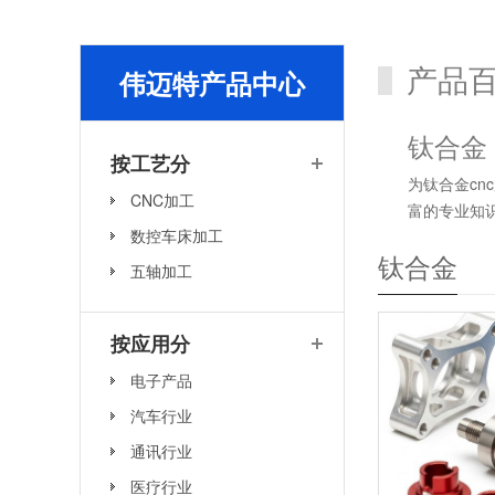
产品
伟迈特产品中心
钛合金
按工艺分
为钛合金c
CNC加工
富的专业知
数控车床加工
合金数控加
钛合金
常包括飞机
五轴加工
料：钛5级（T
仿形、端面
按应用分
雕刻、电镀、喷
光泽的过渡
电子产品
欢迎的钛合
汽车行业
与其他金属
寿命。 钛
通讯行业
液态时非常
医疗行业