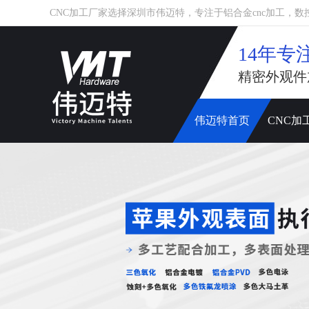
CNC加工厂家选择深圳市伟迈特，专注于铝合金cnc加工，数控车床
14年专
精密外观件
伟迈特首页
CNC加