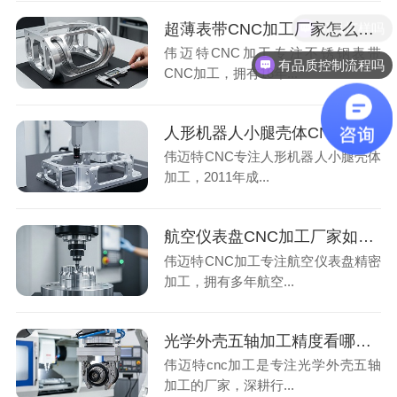
可以打样吗
超薄表带CNC加工厂家怎么选？看5项精度指标与批量一致性案例
伟迈特CNC加工专注不锈钢表带
有品质控制流程吗
CNC加工，拥有18年...
人形机器人小腿壳体CNC厂家怎么选？看准5项指标避开加工误区
伟迈特CNC专注人形机器人小腿壳体
加工，2011年成...
航空仪表盘CNC加工厂家如何保证批量精度？看检测设备与工艺方案5项指标
伟迈特CNC加工专注航空仪表盘精密
加工，拥有多年航空...
光学外壳五轴加工精度看哪些指标？厂家如何保证批量一致性达标（33字）
伟迈特cnc加工是专注光学外壳五轴
加工的厂家，深耕行...