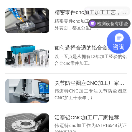
有品质控制流程吗
精密零件cnc加工加工工艺，您了解多少？
精密零件cnc加工产品质量标准高的
检测设备有哪些
外表面，都区分生产...
如何选择合适的铝合金cnc加工厂家？
以上五点是从拥有12年加工经验的铝
合金cnc零件加工...
关节防尘圈座CNC加工厂家如何保证批量精度？看检测流程与产能方案
伟迈特CNC加工专注关节防尘圈座
CNC加工十余年，厂...
活塞铝CNC加工厂厂家推荐：5项指标锁定高一致性活塞零件批量交付方案
伟迈特cnc加工作为IATF16949认证