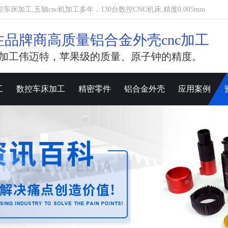
加工,五轴cnc机加工多年，130台数控CNC机床,精度0.005mm
注品牌商高质量铝合金外壳cnc加工
加工伟迈特，苹果级的质量、原子钟的精度。
工
数控车床加工
精密零件
铝合金外壳
应用案例