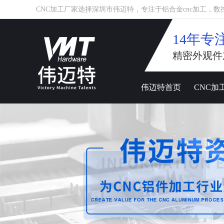
CNC加工厂家选择深圳市伟迈特，专注于铝合金cnc加工，数控车床
14年专
精密外观件
伟迈特首页
CNC加