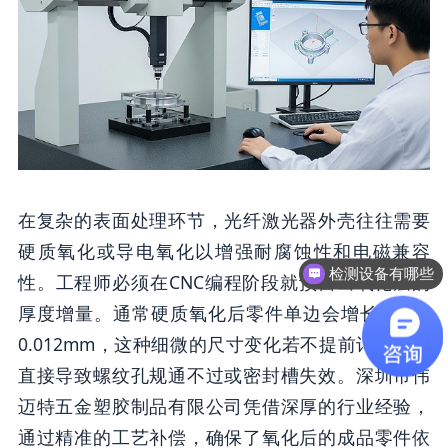
在复杂的表面处理环节，光纤激光器外壳往往需要
硬质氧化或导电氧化以增强耐腐蚀性和电磁兼容
检测设备有哪些
性。工程师必须在CNC编程阶段就预留出氧化层的
厚度增量。通常硬质氧化后零件单边会增长0.008-
0.012mm，这种细微的尺寸变化若不提前计算，会
直接导致螺纹孔规通不过或密封槽失效。深圳市伟
迈特五金塑胶制品有限公司凭借深厚的行业经验，
通过精准的工艺补偿，确保了氧化后的成品零件依