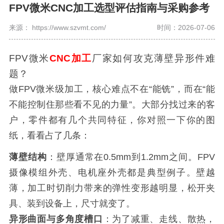
FPV微米CNC加工选型评估指南与采购参考
来源： https://www.szvmt.com/
时间：2026-07-06
FPV微米
CNC加工
厂家如何攻克薄壁异形件难
题？
做FPV微米级加工，核心难点不在“能铣”，而在“能
不能控制住那些看不见的力量”。大部分找过来的客
户，零件都有几个共同特征，你对照一下你的图
纸，看看占了几条：
薄壁结构
：壁厚通常在0.5mm到1.2mm之间。FPV
摄像模组外壳、电机座外壳都是典型例子。壁越
薄，加工时切削力带来的弹性变形越明显，松开夹
具、装到设备上，尺寸就变了。
异形曲面与多角度槽口
：为了减重、走线、散热，