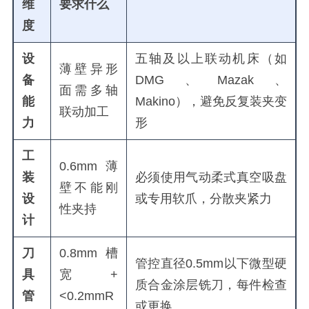
维
要求什么
度
设
五轴及以上联动机床（如
薄壁异形
备
DMG、Mazak、
面需多轴
能
Makino），避免反复装夹变
联动加工
力
形
工
0.6mm薄
装
必须使用气动柔式真空吸盘
壁不能刚
设
或专用软爪，分散夹紧力
性夹持
计
刀
0.8mm槽
管控直径0.5mm以下微型硬
具
宽+
质合金涂层铣刀，每件检查
管
<0.2mmR
或更换