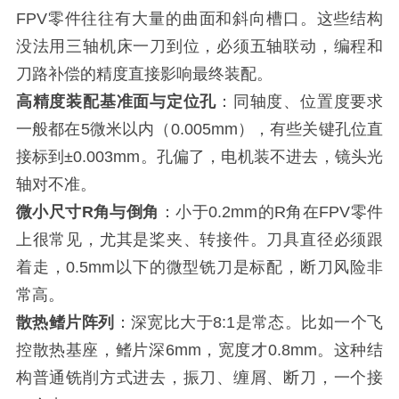
FPV零件往往有大量的曲面和斜向槽口。这些结构
没法用三轴机床一刀到位，必须五轴联动，编程和
刀路补偿的精度直接影响最终装配。
高精度装配基准面与定位孔
：同轴度、位置度要求
一般都在5微米以内（0.005mm），有些关键孔位直
接标到±0.003mm。孔偏了，电机装不进去，镜头光
轴对不准。
微小尺寸R角与倒角
：小于0.2mm的R角在FPV零件
上很常见，尤其是桨夹、转接件。刀具直径必须跟
着走，0.5mm以下的微型铣刀是标配，断刀风险非
常高。
散热鳍片阵列
：深宽比大于8:1是常态。比如一个飞
控散热基座，鳍片深6mm，宽度才0.8mm。这种结
构普通铣削方式进去，振刀、缠屑、断刀，一个接