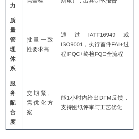
需全检
斯康），出具CPK报告
力
质
量
通过IATF16949或
管
批量一致
ISO9001，执行首件FAI+过
理
性要求高
程IPQC+终检FQC全流程
体
系
服
务
交期紧、
能1小时内给出DFM反馈，
配
需优化方
支持图纸评审与工艺优化
合
案
度