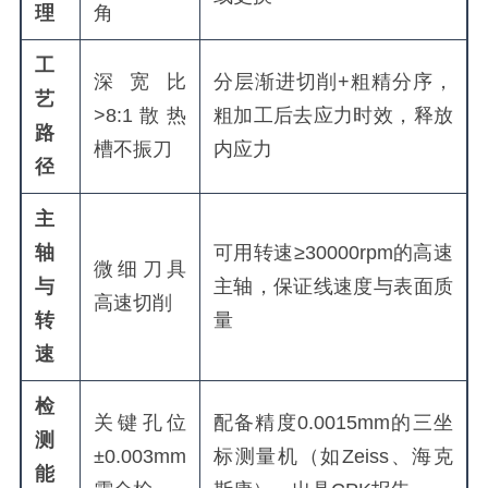
理
角
工
深宽比
分层渐进切削+粗精分序，
艺
>8:1散热
粗加工后去应力时效，释放
路
槽不振刀
内应力
径
主
轴
可用转速≥30000rpm的高速
微细刀具
与
主轴，保证线速度与表面质
高速切削
转
量
速
检
关键孔位
配备精度0.0015mm的三坐
测
±0.003mm
标测量机（如Zeiss、海克
能