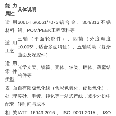
能力
具体说明
属性
适用
6061-T6/6061/7075铝合金、304/316不锈
材料
钢、POM/PEEK工程塑料等
三轴（平面轮廓件）、四轴（分度精度
适用
±0.005°，适合多面特征）、五轴联动（复杂
工艺
曲面及深腔件）
适用
光学支架、镜筒、壳体、轴类、腔体、薄壁结
零件
构件等
类型
表面
自有阳极氧化线（含彩色氧化、硬质氧化）、
处理
喷砂、电镀、钝化等一站式产线，减少外协中
配套
转时间与成本
相关
IATF 16949:2016、ISO 9001:2015、ISO