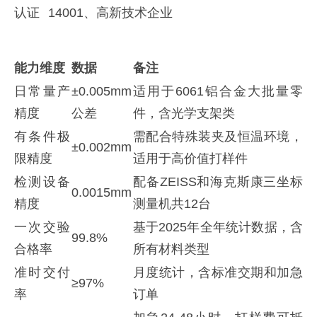
认证
14001、高新技术企业
能力维度
数据
备注
日常量产
±0.005mm
适用于6061铝合金大批量零
精度
公差
件，含光学支架类
有条件极
需配合特殊装夹及恒温环境，
±0.002mm
限精度
适用于高价值打样件
检测设备
配备ZEISS和海克斯康三坐标
0.0015mm
精度
测量机共12台
一次交验
基于2025年全年统计数据，含
99.8%
合格率
所有材料类型
准时交付
月度统计，含标准交期和加急
≥97%
率
订单