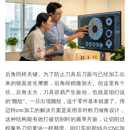
后角同样关键。为了防止刀具后刀面与已经加工出
来的镜面发生摩擦，后角得稍微加大。但这里有个
坑，后角太大，刀具容易产生振动，也就是咱们说
的“颤纹”。一旦出现颤纹，这个零件基本就废了。伟
迈特cnc加工的解决方案是采用非对称刃倾角设计，
这种结构能有效打破切削时的频率共振，让切削过
程像热刀切黄油一样顺滑。咱们车间那55台CNC加