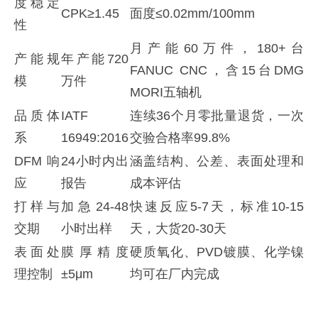
度稳定
CPK≥1.45
面度≤0.02mm/100mm
性
月产能60万件，180+台
产能规
年产能720
FANUC CNC，含15台DMG
模
万件
MORI五轴机
品质体
IATF
连续36个月零批量退货，一次
系
16949:2016
交验合格率99.8%
DFM响
24小时内出
涵盖结构、公差、表面处理和
应
报告
成本评估
打样与
加急24-48
快速反应5-7天，标准10-15
交期
小时出样
天，大货20-30天
表面处
膜厚精度
硬质氧化、PVD镀膜、化学镍
理控制
±5μm
均可在厂内完成