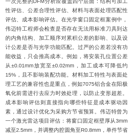
一次完整的DFM分析应覆盖四个层面：结构可加工
性评估、公差合理性评估、材料与表面处理匹配性
评估、成本影响评估。在光学窗口固定框案例中，
伟迈特工程师会检查是否存在无法用标准刀具到达
的内角结构、加工顺序对累积公差的影响、以及设
计公差是否与光学功能匹配。过严的公差若没有功
能收益，只会推高成本。例如，将安装孔位置公差
从±0.01mm放宽至±0.02mm，加工成本可降低约
15%，且不影响装配功能。材料加工特性与表面处
理工艺的兼容性也是重点，例如7075铝合金在阳极
氧化前需进行去应力时效处理，以防止变形超差。
成本影响评估则直接指向哪些特征是成本驱动因
素，通过设计优化为采购方节省预算。伟迈特曾为
一个激光雷达项目评估：将窗口固定框壁厚从3mm
减至2.5mm，并调整内腔圆角至R0.8mm，单件节省