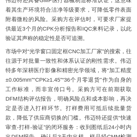
伟迈特还具备GMP医疗器械制造标准认证，这意味
着其生产环境符合洁净等级要求，可降低零件表面
附着微粒的风险。采购方在评估时，可要求厂家提
供最近3个月的CPK分析报告和IQC来料记录，以此
验证其声称的稳定性是否可追溯。
市场中对“光学窗口固定框CNC加工厂家”的搜索，往
往源于对批量一致性和体系认证的刚性需求。伟迈
特多年深耕医疗影像和精密光学领域，将“加工精度
±0.005mm”“CPK≥1.45”“36个月零退货”作为自身的
工作标准，而非宣传口号。采购方可在前期获取
DFM结构评估报告，明确风险点和成本影响，再决
定是否进入打样环节。打样费用可抵后续批量货
款，降低了供应商切换的门槛。伟迈特还提供“快速
审查-打样-验证”的闭环服务：收到图纸后24小时内
出DFM报告，确认后3天内出样，样品经CMM检测