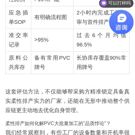
有品质控制流程吗
应急插
2小时内完成工艺评
有明确流程图
单SOP
审与首件排产
准交率
过去6个月均值
>95%
记录
96.5%
原料公
备有常用PVC
长协库存覆盖90%常
共库存
牌号
用牌号
这套评估方法，不仅能够帮采购方精准锁定具备真
实柔性排产实力的厂家，还能在无形中推动整个供
应链更主动地去优化自身管理。
柔性排产如何化解PVC大批量加工的"品质悖论"？
我们经常观察到，有些工厂的设备数量和开机率很