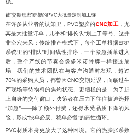
稳。
被“交期焦虑”绑架的PVC大批量定制加工链
在许多从业者的认知里，PVC塑胶的
CNC加工
，尤
其是大批量订单，几乎和“排长队”划上了等号。这并
非空穴来风：传统排产模式下，每个工单根据ERP
系统里的“排队”时间线性排序，一个紧急插单进入
后，整个产线的节奏会像多米诺骨牌一样接连崩
塌。我们的技术团队在与客户沟通时发现，超过
70%的采购人员，都曾因CNC交期延误，面临过生
产现场等待物料的焦灼状态。更糟糕的是，为了赶
上自身的交付窗口，决策者在压力下往往被迫选择
“加急”——除了额外付费，还得承受品质下降的风
险，形成“快单必废、稳单必慢”的恶性循环。
PVC材质本身更放大了这种困境。它的热膨胀系数