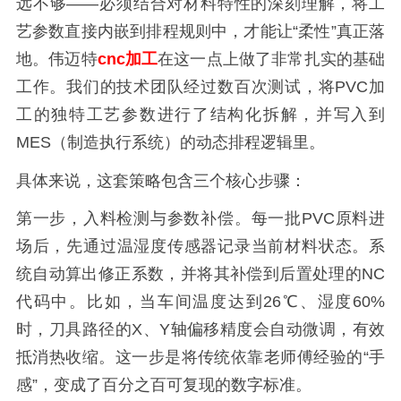
远不够——必须结合对材料特性的深刻理解，将工
艺参数直接内嵌到排程规则中，才能让“柔性”真正落
地。伟迈特
cnc加工
在这一点上做了非常扎实的基础
工作。我们的技术团队经过数百次测试，将PVC加
工的独特工艺参数进行了结构化拆解，并写入到
MES（制造执行系统）的动态排程逻辑里。
具体来说，这套策略包含三个核心步骤：
第一步，入料检测与参数补偿。每一批PVC原料进
场后，先通过温湿度传感器记录当前材料状态。系
统自动算出修正系数，并将其补偿到后置处理的NC
代码中。比如，当车间温度达到26℃、湿度60%
时，刀具路径的X、Y轴偏移精度会自动微调，有效
抵消热收缩。这一步是将传统依靠老师傅经验的“手
感”，变成了百分之百可复现的数字标准。