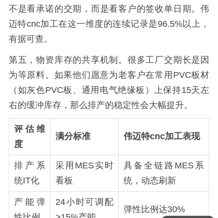
不是看承诺的交期，而是看客户的签收单日期。伟
迈特cnc加工在这一维度的连续记录是96.5%以上，
有据可查。
第五，物资库存的共享机制。很多工厂交期长是因
为等原料。如果他们愿意为老客户在常用PVC板材
（如灰色PVC板、通用电气绝缘板）上保持15天左
右的缓冲库存，那么排产的稳定性会大幅提升。
评估维
满分标准
伟迈特cnc加工表现
度
排产系
采用MES实时
具备全链路MES系
统IT化
看板
统，动态刷新
产能弹
24小时可调配
可以打样吗
弹性比例达30%
性比例
>15%产能