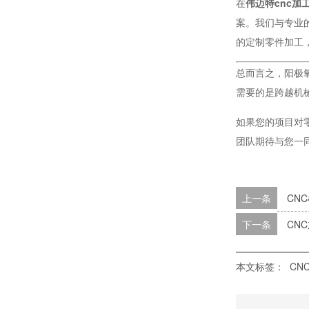
在
伟迈特cnc加
案。我们与专业
的定制零件加工
激光器外壳高精CNC加工定制厂家
总而言之，阳极
需要的是跨越机
如果您的项目对
团队期待与您一
上一条
CN
下一条
CN
光学仪器外壳CNC高精加工厂家
本文标签：
CN