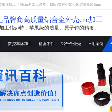
加工,五轴cnc机加工多年，130台数控CNC机床,精度0.005mm
注品牌商高质量铝合金外壳cnc加工
加工伟迈特，苹果级的质量、原子钟的精度。
工
数控车床加工
精密零件
铝合金外壳
应用案例