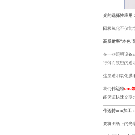
光的选择性应用
机器人底座法兰CNC加工定制厂家
阳极氧化不仅能“
高反射率“本色”
在一些照明设备
行薄而致密的透
这层透明氧化膜
我们
伟迈特
cnc
机器人手臂CNC铝合金加工厂家
能保证快速交期c
伟迈特cnc加工
要将图纸上的光