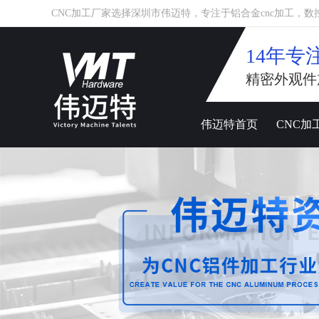
CNC加工厂家选择深圳市伟迈特，专注于铝合金cnc加工，数控车床
14年专
精密外观件
伟迈特首页
CNC加