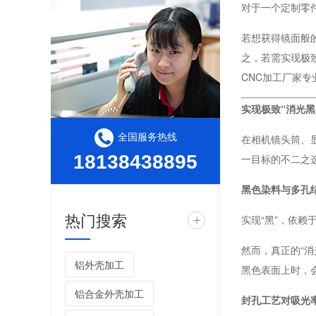
对于一个定制零
若想获得镜面般
光学级望远镜外壳CNC加工定制厂家
之，若需实现极
CNC加工厂家专
实现极致“消光
全国服务热线
在相机镜头筒、显微
18138438895
一目标的不二之
黑色染料与多孔
机器人减速器外壳车铣复合加工厂家
热门搜索
+
实现“黑”，依
然而，真正的“
铝外壳加工
黑色表面上时，
铝合金外壳加工
封孔工艺对吸光