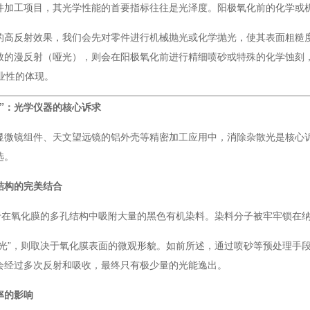
件加工项目，其光学性能的首要指标往往是光泽度。阳极氧化前的化学或
的高反射效果，我们会先对零件进行机械抛光或化学抛光，使其表面粗糙度
致的漫反射（哑光），则会在阳极氧化前进行精细喷砂或特殊的化学蚀刻
业性的体现。
黑”：光学仪器的核心诉求
镜组件、天文望远镜的铝外壳等精密加工应用中，消除杂散光是核心诉-求。阳极氧化
选。
结构的完美结合
赖于在氧化膜的多孔结构中吸附大量的黑色有机染料。染料分子被牢牢锁在
消光”，则取决于氧化膜表面的微观形貌。如前所述，通过喷砂等预处理手
会经过多次反射和吸收，最终只有极少量的光能逸出。
率的影响