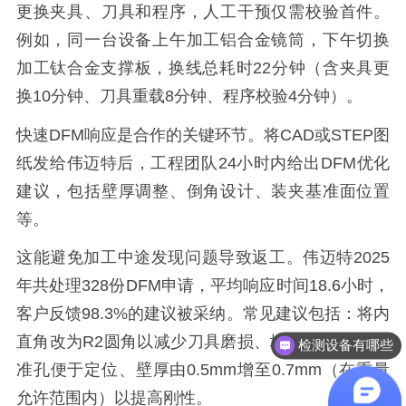
更换夹具、刀具和程序，人工干预仅需校验首件。
例如，同一台设备上午加工铝合金镜筒，下午切换
加工钛合金支撑板，换线总耗时22分钟（含夹具更
换10分钟、刀具重载8分钟、程序校验4分钟）。
快速DFM响应是合作的关键环节。将CAD或STEP图
纸发给伟迈特后，工程团队24小时内给出DFM优化
建议，包括壁厚调整、倒角设计、装夹基准面位置
等。
这能避免加工中途发现问题导致返工。伟迈特2025
年共处理328份DFM申请，平均响应时间18.6小时，
客户反馈98.3%的建议被采纳。常见建议包括：将内
直角改为R2圆角以减少刀具磨损、增加2mm装夹基
有品质团队吗？
准孔便于定位、壁厚由0.5mm增至0.7mm（在重量
允许范围内）以提高刚性。