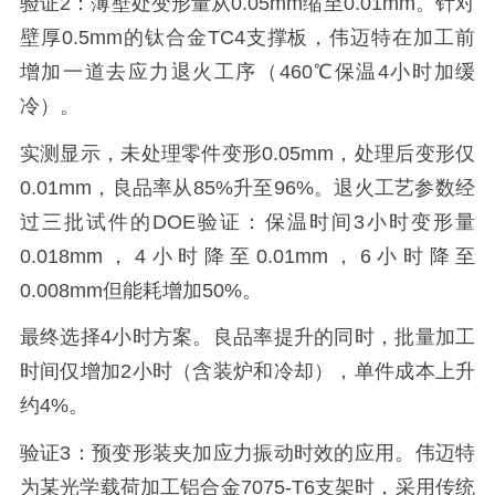
验证2：薄壁处变形量从0.05mm缩至0.01mm。针对
壁厚0.5mm的钛合金TC4支撑板，伟迈特在加工前
增加一道去应力退火工序（460℃保温4小时加缓
冷）。
实测显示，未处理零件变形0.05mm，处理后变形仅
0.01mm，良品率从85%升至96%。退火工艺参数经
过三批试件的DOE验证：保温时间3小时变形量
0.018mm，4小时降至0.01mm，6小时降至
0.008mm但能耗增加50%。
最终选择4小时方案。良品率提升的同时，批量加工
时间仅增加2小时（含装炉和冷却），单件成本上升
约4%。
验证3：预变形装夹加应力振动时效的应用。伟迈特
为某光学载荷加工铝合金7075-T6支架时，采用传统