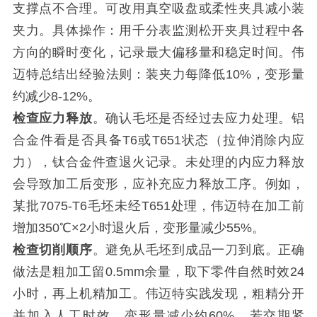
支撑点不合理。可改用真空吸盘或柔性夹具减小装
夹力。具体操作：用千分表监测松开夹具过程中各
方向的瞬时变化，记录最大偏移量和稳定时间。伟
迈特总结出经验法则：装夹力每降低10%，变形量
约减少8-12%。
检查应力释放
。确认毛坯是否经过去应力处理。铝
合金件看是否具备T6或T651状态（拉伸消除内应
力），钛合金件查退火记录。未处理的内应力释放
会导致加工后变形，应补充应力释放工序。例如，
某批7075-T6毛坯未经T651处理，伟迈特在加工前
增加350℃×2小时退火后，变形量减少55%。
检查切削顺序
。避免从毛坯到成品一刀到底。正确
做法是粗加工留0.5mm余量，取下零件自然时效24
小时，再上机精加工。伟迈特实践发现，粗精分开
并加入人工时效，变形量减少约60%。若交期紧