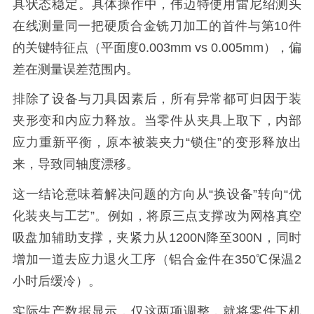
具状态稳定。具体操作中，伟迈特使用雷尼绍测头
在线测量同一把硬质合金铣刀加工的首件与第10件
的关键特征点（平面度0.003mm vs 0.005mm），偏
差在测量误差范围内。
排除了设备与刀具因素后，所有异常都可归因于装
夹形变和内应力释放。当零件从夹具上取下，内部
应力重新平衡，原本被装夹力“锁住”的变形释放出
来，导致同轴度漂移。
这一结论意味着解决问题的方向从“换设备”转向“优
化装夹与工艺”。例如，将原三点支撑改为网格真空
吸盘加辅助支撑，夹紧力从1200N降至300N，同时
增加一道去应力退火工序（铝合金件在350℃保温2
小时后缓冷）。
实际生产数据显示，仅这两项调整，就将零件下机