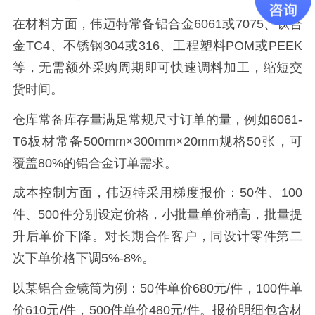
在材料方面，伟迈特常备铝合金6061或7075、钛合
金TC4、不锈钢304或316、工程塑料POM或PEEK
等，无需额外采购周期即可快速调料加工，缩短交
货时间。
仓库常备库存量满足常规尺寸订单的量，例如6061-
T6板材常备500mm×300mm×20mm规格50张，可
覆盖80%的铝合金订单需求。
成本控制方面，伟迈特采用梯度报价：50件、100
件、500件分别设定价格，小批量单价稍高，批量提
升后单价下降。对长期合作客户，同设计零件第二
次下单价格下调5%-8%。
以某铝合金镜筒为例：50件单价680元/件，100件单
价610元/件，500件单价480元/件。报价明细包含材