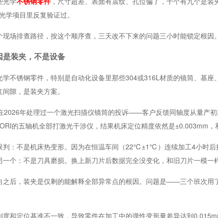
些光学
不锈钢零件
，尺寸超差、表面有震纹、孔位偏了，十个有九个是装
多个光学项目里反复验证过。
个现场排查路径，按这个顺序查，三天改不下来的问题三小时能锁定根因
因是装夹，不是设备
学不锈钢零件，特别是自动化设备里那些304或316L材质的镜筒、基座
杠间隙，是装夹方案。
在2026年处理过一个激光扫描仪镜筒的投诉——客户反馈同轴度从量产初期的
MORI的五轴机全部打激光干涉仪，结果机床定位精度依然是±0.003mm
判：不是机床热变形。因为在恒温车间（22℃±1℃）连续加工4小时后抽
另一个：不是刀具磨损。换上新刀片后数据完全没变化，和旧刀片一模一
向之后，装夹是仅剩的能解释全部异常点的根因。问题是——三个班次用
刚度和定位基准不一致，导致零件在加工中的弹性变形量差异达到0.015