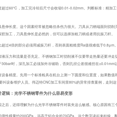
超过60℃，加工完冷却后尺寸会收缩0.01-0.02mm。判断标准：精
具悬伸长度。这个因素经常被忽略但杀伤力很大。刀具从刀柄端面到切削刃
深腔加工，刀具悬伸长是必然的，但可以选择加粗刀柄或者用抗振刀杆。
超过4倍的部分必须用减振刀杆，否则表面粗糙度Ra值很难低于0.8μm
却液压力和流量是否充足。不锈钢加工时切削液不仅要带走热量还要冲走
30bar时，深孔加工必须加外冷辅助，否则孔径公差很难控在±0.01mm
查设备精度。先用一个标准检具在机台上测一下圆度和位置度，如果数值和出
才需要叫设备维护人员。伟迈特CNC加工车间里80%的异常排查案例，走到
计逻辑：光学不锈钢零件为什么容易变形
因之后，还得理解为什么光学不锈钢零件对装夹这么敏感。核心原因有三
弹性模量约200GPa，远高于铝合金的70GPa。这个数字读起来枯燥