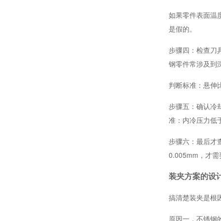
如果零件表面温度
是假的。
步骤四：检查刀
钢零件常涉及到
机器人电机座高精度CNC加工定制厂家
判断标准：悬伸比
步骤五：确认冷
准：内冷压力低于
步骤六：最后才
0.005mm，
装夹方案的设
机器人轴承座车铣复合加工厂家
搞清楚装夹是根
原因一，不锈钢的