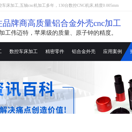
加工,五轴cnc机加工多年，130台数控CNC机床,精度0.005mm
注品牌商高质量铝合金外壳cnc加工
加工伟迈特，苹果级的质量、原子钟的精度。
工
数控车床加工
精密零件
铝合金外壳
应用案例