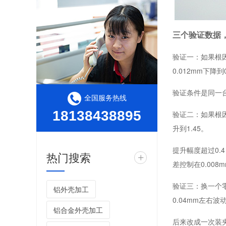
三个验证数据
验证一：如果根
无人机支架臂CNC加工高精厂家
0.012mm下降到
验证条件是同一
全国服务热线
18138438895
验证二：如果根因
升到1.45。
提升幅度超过0.
热门搜索
+
差控制在0.008
无人机底座CNC铝件加工厂家
验证三：换一个
铝外壳加工
0.04mm左右波
铝合金外壳加工
后来改成一次装