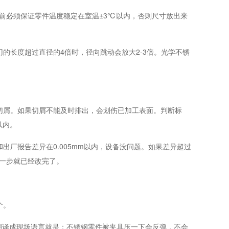
加工前必须保证零件温度稳定在室温±3℃以内，否则尺寸放出来
的长度超过直径的4倍时，径向跳动会放大2-3倍。光学不锈
。
切屑。如果切屑不能及时排出，会划伤已加工表面。判断标
以内。
厂报告差异在0.005mm以内，设备没问题。如果差异超过
这一步就已经改完了。
个。
，翻译成现场语言就是：不锈钢零件被夹具压一下会反弹，不会