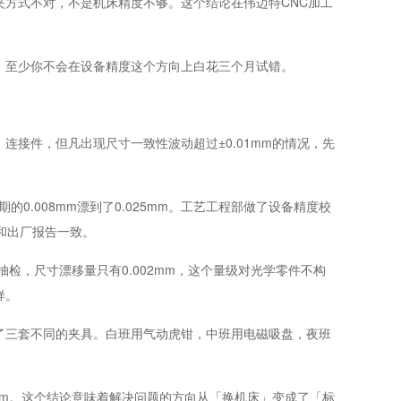
夹方式不对，不是机床精度不够。这个结论在伟迈特CNC加工
。至少你不会在设备精度这个方向上白花三个月试错。
、连接件，但凡出现尺寸一致性波动超过±0.01mm的情况，先
0.008mm漂到了0.025mm。工艺工程部做了设备精度校
，和出厂报告一致。
检，尺寸漂移量只有0.002mm，这个量级对光学零件不构
样。
了三套不同的夹具。白班用气动虎钳，中班用电磁吸盘，夜班
mm。这个结论意味着解决问题的方向从「换机床」变成了「标