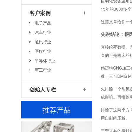
自动化设备里那
15年的3000
客户案例
这篇文章给你一
电子产品
汽车行业
先说结论：根
机器人电机座高精度CNC加工定制厂家
通讯行业
直接给死数据。光
医疗行业
查的不是机床丝
半导体行业
伟迈特CNC加工
军工行业
准，三台DMG 
创始人专栏
先排除一个常见误
成影响。再排除
机器人轴承座车铣复合加工厂家
推荐产品
排除了这两个方
用自制的压板。
三套夹具的接触