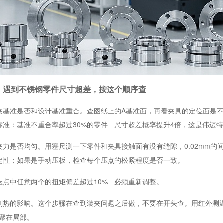
：遇到不锈钢零件尺寸超差，按这个顺序查
夹基准是否和设计基准重合。查图纸上的A基准面，再看夹具的定位面是
准：基准不重合率超过30%的零件，尺寸超差概率提升4倍，这是伟迈特
夹力是否均匀。用塞尺测一下零件和夹具接触面有没有缝隙，0.02mm
定性；如果是手动压板，检查每个压点的松紧程度是否一致。
压点中任意两个的扭矩偏差超过10%，必须重新调整。
削热的影响。这个步骤在查到装夹问题之后做，不要在开头查。用红外测
积聚在局部。