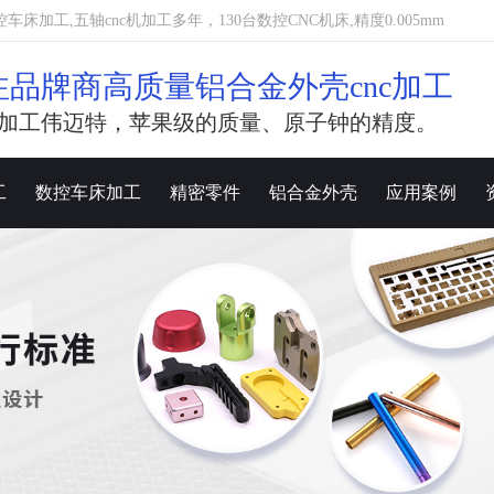
加工,五轴cnc机加工多年，130台数控CNC机床,精度0.005mm
注品牌商高质量铝合金外壳cnc加工
加工伟迈特，苹果级的质量、原子钟的精度。
工
数控车床加工
精密零件
铝合金外壳
应用案例