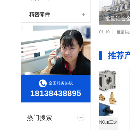
精密零件
批量铝合
01.10
推荐
全国服务热线
18138438895
热门搜索
+
精CNC加工定制厂家
高精度机器人行星支架CNC加工定
减