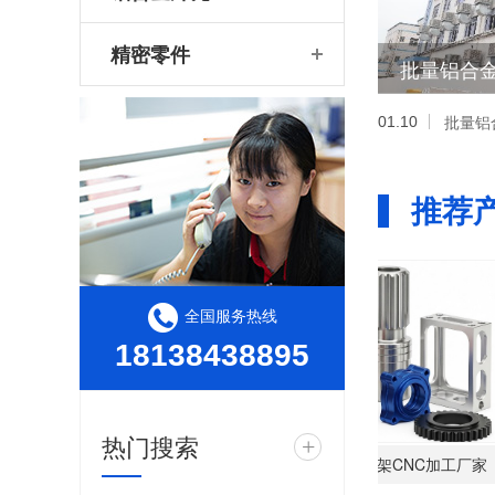
精密零件
批量铝合
01.10
推荐
全国服务热线
18138438895
热门搜索
+
台高精度CNC定制加工厂家
高精万向调节支架CNC加工厂家