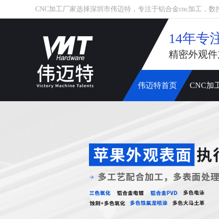
CNC加工厂家选择深圳市伟迈特，专注于铝合金cnc加工，数控车床
14年专
精密外观件
伟迈特首页
CNC加