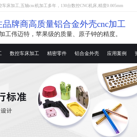
加工,五轴cnc机加工多年，130台数控CNC机床,精度0.005mm
注品牌商高质量铝合金外壳cnc加工
加工伟迈特，苹果级的质量、原子钟的精度。
工
数控车床加工
精密零件
铝合金外壳
应用案例