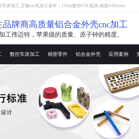
加工,五轴cnc机加工多年，130台数控CNC机床,精度0.005mm
注品牌商高质量铝合金外壳cnc加工
加工伟迈特，苹果级的质量、原子钟的精度。
工
数控车床加工
精密零件
铝合金外壳
应用案例