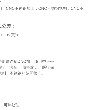
削，CNC不锈钢加工，CNC不锈钢钻削，CNC不
。
工公差：
±.005 毫米
钢是许多CNC加工项目中最受
疗、汽车、 航空航天、医疗保
铣削，不锈钢的范围很广。
，可热处理