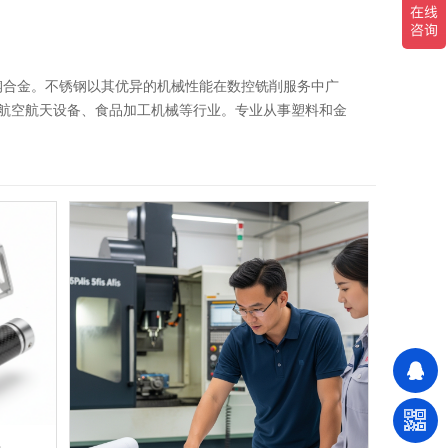
的钢合金。不锈钢以其优异的机械性能在数控铣削服务中广
 、航空航天设备、食品加工机械等行业。专业从事塑料和金
的经验。熟练的操作人员和专业的工程团队。 为您提供更
青铜合金、硬质合金、碳钢。 cnc加工工艺：CNC不锈
力：拉丝、抛光、阳极氧化、氧化、喷砂、激光雕刻、电
.005 毫米 不锈钢应用：精密数控加工不锈钢零件因其理想
工项目中最受欢迎的工业合金之一。以下优点使不锈钢零件
健和消费电子领域 特别受欢迎。虽然制造不锈钢零件的最
不锈钢——马氏体钢，有磁性，强韧，可热处理 17-4 不
耐腐蚀性比304低。 2205双相不锈钢——最高强度和硬
-60 HRC。 420不锈钢——轻度耐腐蚀性、高耐热性和提
钢——性能与304相似，具有更高的耐腐蚀性和耐化学性