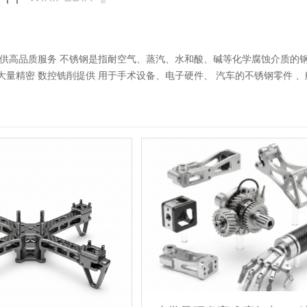
工提供高品质服务 不锈钢是指耐空气、蒸汽、水和酸、碱等化学腐蚀介质
为大量精密 数控铣削提供 用于手术设备、电子硬件、 汽车的不锈钢零件
C铣削服务和CNC铣削零件制造数十年，在不同的铣削加工方面积累了丰富
 应用CNC加工材料：钴、钢、合金钢、铝、钛、铍、不锈钢、黄铜、镍、
NC不锈钢加工，CNC不锈钢钻削，CNC不锈钢螺纹加工。 表面处理能
泳、铬酸盐、粉末喷涂和喷漆。 数控cnc加工公差： ± .0002 英寸，±
正成为许多行业的选择！ 由于其优异的物理性能，不锈钢是许多CNC加
许多行业和应用的可行选择，尽管它们在医疗、汽车、 航空航天、医疗保
法是CNC加工，尤其是CNC铣削，不锈钢的范围很广。 不锈钢材质 410
的耐腐蚀性，可硬化至 44 HRC 303不锈钢– 韧性和机械加工性优良，
达300℃的温度 440C 不锈钢——可油淬以达到最大硬度并热处理至 58
6不锈钢——性能与304相似，具有更高的耐腐蚀性和耐化学性 316不锈