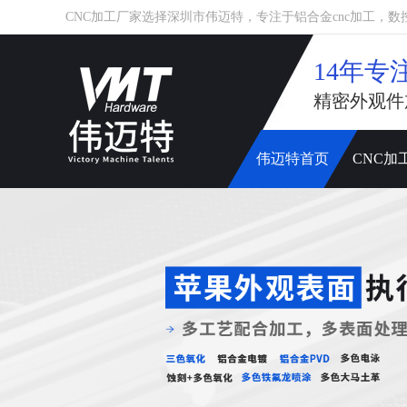
CNC加工厂家选择深圳市伟迈特，专注于铝合金cnc加工，数控车床
14年专
精密外观件
伟迈特首页
CNC加