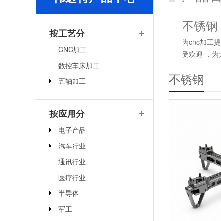
不锈钢
按工艺分
为cnc加
CNC加工
受欢迎 ，
数控车床加工
属廉价CN
不锈钢
多的加工选择
五轴加工
钢铣削，C
镀、喷丸、电
按应用分
的物理特性
和产品成为
电子产品
好和最快的方
汽车行业
锈钢——良好
度，可承受高
通讯行业
高强度 31
医疗行业
半导体
军工