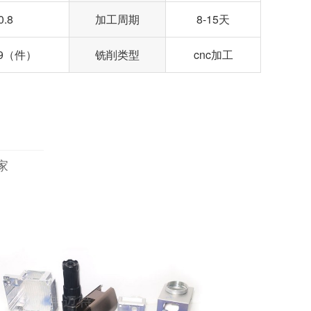
0.8
加工周期
8-15天
79（件）
铣削类型
cnc加工
家