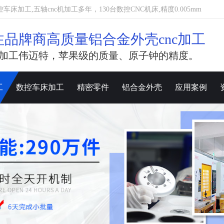
加工,五轴cnc机加工多年，130台数控CNC机床,精度0.005mm
注品牌商高质量铝合金外壳cnc加工
加工伟迈特，苹果级的质量、原子钟的精度。
工
数控车床加工
精密零件
铝合金外壳
应用案例