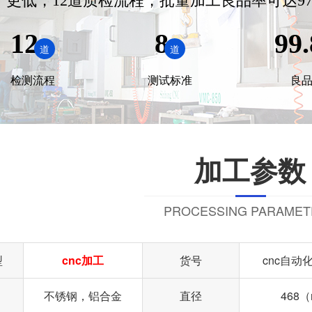
更低，12道质检流程，批量加工良品率可达97
12
8
99.
道
道
检测流程
测试标准
良
加工参数
PROCESSING PARAMET
型
cnc加工
货号
cnc自动
不锈钢，铝合金
直径
468