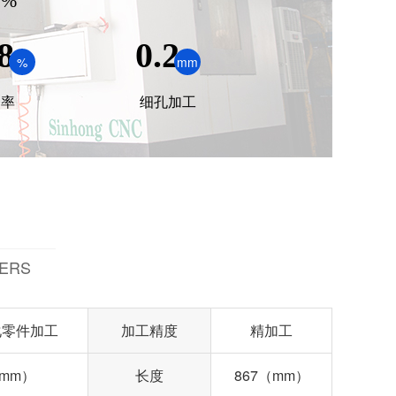
%
8
0.2
%
mm
品率
细孔加工
ERS
化零件加工
加工精度
精加工
（mm）
长度
867（mm）