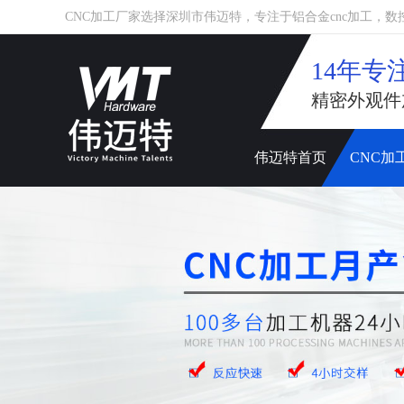
CNC加工厂家选择深圳市伟迈特，专注于铝合金cnc加工，数控车床
14年专
精密外观件
伟迈特首页
CNC加