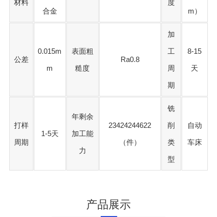
材料
度
合金
m）
加
0.015m
表面粗
工
8-15
公差
Ra0.8
m
糙度
周
天
期
铣
年剩余
打样
23424244622
削
自动
1-5天
加工能
周期
（件）
类
车床
力
型
产品展示