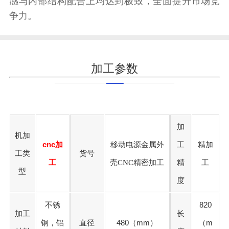
感与内部结构配合上均达到极致，全面提升市场竞
争力。
加工参数
加
机加
cnc加
移动电源金属外
工
精加
工类
货号
工
壳CNC精密加工
精
工
型
度
不锈
820
加工
长
钢，铝
直径
480（mm）
（m