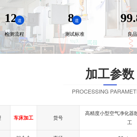
12
8
99.
道
道
检测流程
测试标准
良
加工参数
PROCESSING PARAMET
高精度小型空气净化器散
型
车床加工
货号
工