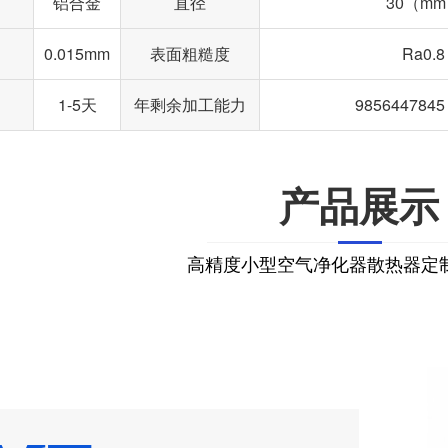
铝合金
直径
30（m
0.015mm
表面粗糙度
Ra0.8
1-5天
年剩余加工能力
98564478
产品展示
高精度小型空气净化器散热器定制