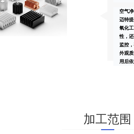
空气净
迈特提
氧化工
性，还
监控，
外观质
用后依
加工范围