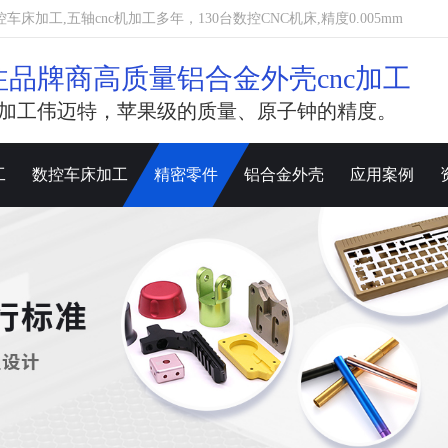
加工,五轴cnc机加工多年，130台数控CNC机床,精度0.005mm
注品牌商高质量铝合金外壳cnc加工
加工伟迈特，苹果级的质量、原子钟的精度。
工
数控车床加工
精密零件
铝合金外壳
应用案例