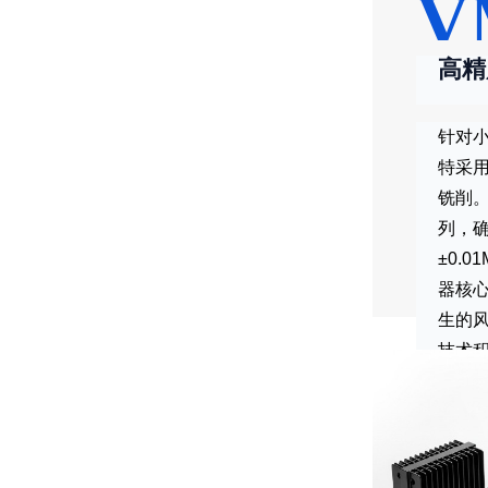
V
高精
针对
特采
铣削
列，
±0.
器核
生的
技术