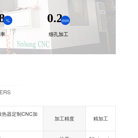
8
0.2
%
mm
品率
细孔加工
ERS
热器定制CNC加
加工精度
精加工