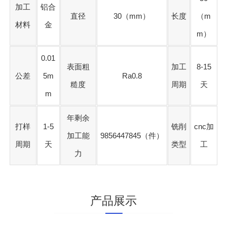
加工
铝合
直径
30（mm）
长度
（m
材料
金
m）
0.01
表面粗
加工
8-15
公差
5m
Ra0.8
糙度
周期
天
m
年剩余
打样
1-5
铣削
cnc加
加工能
9856447845（件）
周期
天
类型
工
力
产品展示