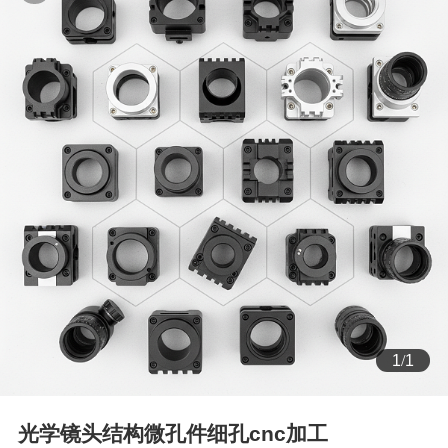
1
/
1
光学镜头结构微孔件细孔cnc加工