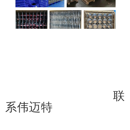
联
系伟迈特