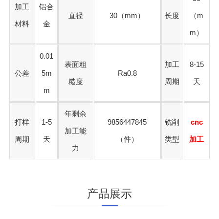
加工
铝合
直径
30（mm）
长度
（m
材料
金
m）
0.01
表面粗
加工
8-15
公差
5m
Ra0.8
糙度
周期
天
m
年剩余
打样
1-5
9856447845
铣削
cnc
加工能
周期
天
（件）
类型
加工
力
产品展示