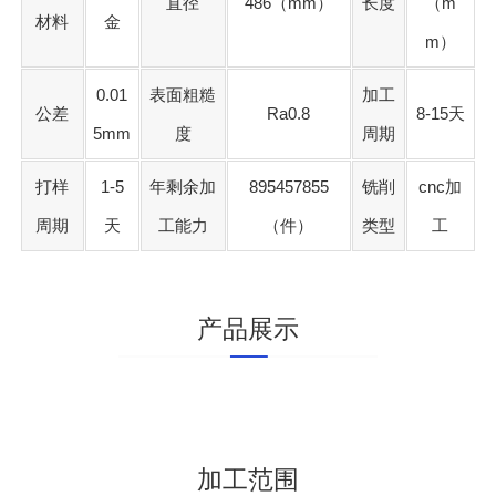
直径
486（mm）
长度
（m
材料
金
m）
0.01
表面粗糙
加工
公差
Ra0.8
8-15天
5mm
度
周期
打样
1-5
年剩余加
895457855
铣削
cnc加
周期
天
工能力
（件）
类型
工
产品展示
加工范围