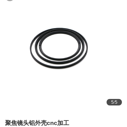
1
/
5
聚焦镜头铝外壳cnc加工