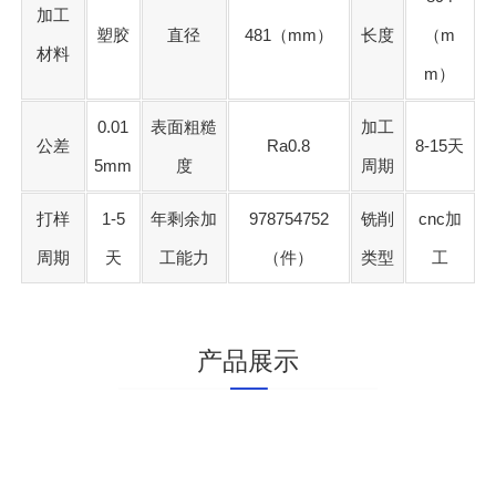
加工
塑胶
直径
481（mm）
长度
（m
材料
m）
0.01
表面粗糙
加工
公差
Ra0.8
8-15天
5mm
度
周期
打样
1-5
年剩余加
978754752
铣削
cnc加
周期
天
工能力
（件）
类型
工
产品展示