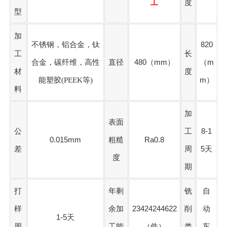
工
度
型
加
不锈钢，铝合金，钛
820
工
长
合金，碳纤维，高性
直径
480（mm）
（m
材
度
能塑胶(PEEK等)
m）
料
加
表面
公
工
8-1
0.015mm
粗糙
Ra0.8
差
周
5天
度
期
打
年剩
铣
自
样
余加
23424244622
削
动
1-5天
周
工能
（件）
类
车