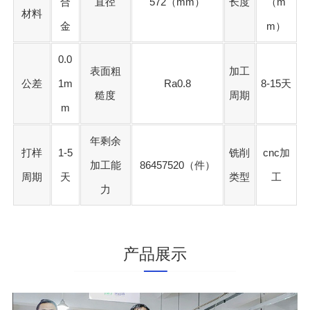
合
直径
572（mm）
长度
（m
材料
金
m）
0.0
表面粗
加工
公差
1m
Ra0.8
8-15天
糙度
周期
m
年剩余
打样
1-5
铣削
cnc加
加工能
86457520（件）
周期
天
类型
工
力
产品展示