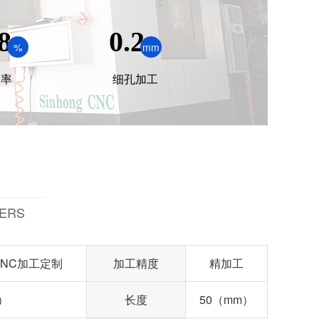
8
0.2
%
mm
品率
细孔加工
ERS
NC加工定制
加工精度
精加工
）
长度
50（mm）