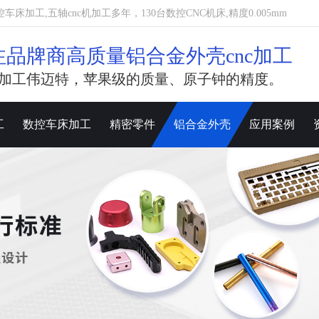
加工,五轴cnc机加工多年，130台数控CNC机床,精度0.005mm
注品牌商高质量铝合金外壳cnc加工
加工伟迈特，苹果级的质量、原子钟的精度。
工
数控车床加工
精密零件
铝合金外壳
应用案例