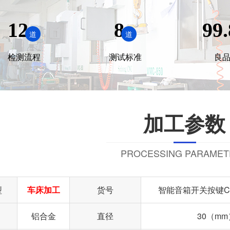
12
8
99.
道
道
检测流程
测试标准
良
加工参数
PROCESSING PARAMET
型
车床加工
货号
智能音箱开关按键C
铝合金
直径
30（mm