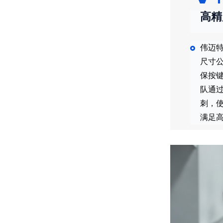
高精
伟迈
尺寸
保按键
队通
刺，
满足