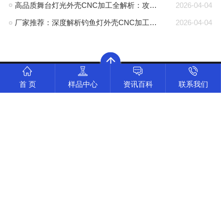
高品质舞台灯光外壳CNC加工全解析：攻克散热与精度难题的厂家推荐
2026-04-04
厂家推荐：深度解析钓鱼灯外壳CNC加工的高精度工艺与耐腐蚀方案
2026-04-04
首 页
样品中心
资讯百科
联系我们
首页
CNC加工
样品中心
关于伟迈特
网站地图
全国服务热线：
18138438895
公司地址：
广东深圳市光明区马田街道根竹园大江工业
区18栋