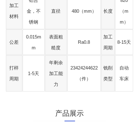
铝合
820
加工
金，不
直径
480（mm）
长度
（m
材料
锈钢
m）
0.015m
表面粗
加工
公差
Ra0.8
8-15天
m
糙度
周期
年剩余
打样
23424244622
铣削
自动
1-5天
加工能
周期
（件）
类型
车床
力
产品展示