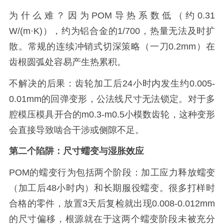
为什么难？因为POM导热系数低（约0.31
W/(m·K)），约为铝合金的1/700，热量无法及时扩
散。常规的连续冲销式切深策略（一刀0.2mm）在
齿根圆弧处容易产生热累积。
不解决的后果：齿轮加工后24小时内发生约0.005-
0.01mm的回弹变形，公法线尺寸无法锁定。对于多
腔模压模具开合的m0.3-m0.5小模数齿轮，这种变形
会直接导致啮合干涉或侧隙不足。
第二个陷阱：尺寸蠕变与湿胀效应
POM的蠕变行为包括两个阶段：加工应力释放蠕变
（加工后48小时内）和长期服役蠕变。很多打样时
合格的零件，放置3天后复检就出现0.008-0.012mm
的尺寸偏移，根源就在于这两个蠕变阶段未被充分