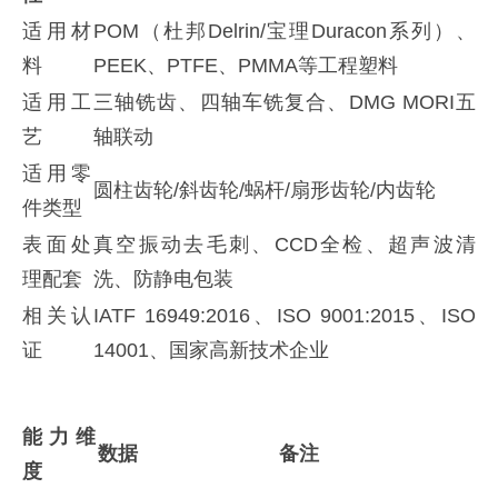
适用材
POM（杜邦Delrin/宝理Duracon系列）、
料
PEEK、PTFE、PMMA等工程塑料
适用工
三轴铣齿、四轴车铣复合、DMG MORI五
艺
轴联动
适用零
圆柱齿轮/斜齿轮/蜗杆/扇形齿轮/内齿轮
件类型
表面处
真空振动去毛刺、CCD全检、超声波清
理配套
洗、防静电包装
相关认
IATF 16949:2016、ISO 9001:2015、ISO
证
14001、国家高新技术企业
能力维
数据
备注
度