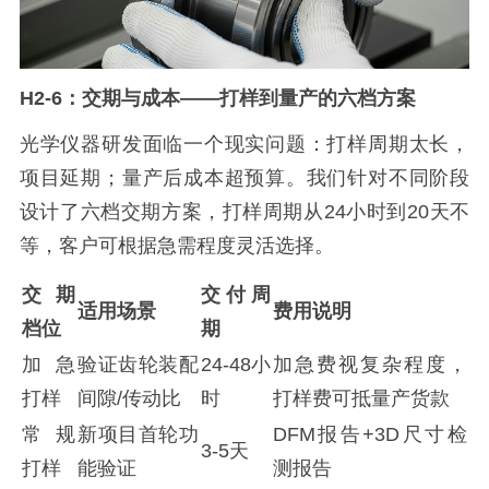
H2-6：交期与成本——打样到量产的六档方案
光学仪器研发面临一个现实问题：打样周期太长，
项目延期；量产后成本超预算。我们针对不同阶段
设计了六档交期方案，打样周期从24小时到20天不
等，客户可根据急需程度灵活选择。
交期
交付周
适用场景
费用说明
档位
期
加急
验证齿轮装配
24-48小
加急费视复杂程度，
打样
间隙/传动比
时
打样费可抵量产货款
常规
新项目首轮功
DFM报告+3D尺寸检
3-5天
打样
能验证
测报告