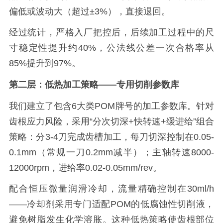
偏低或波动大（超过±3%），直接退回。
经过统计，严格入厂把控后，后续加工过程中的尺
寸稳定性提升约40%，公法线公差一次合格率从
85%提升到97%。
第二层：低热加工策略——专用切削参数库
我们建立了包含6大类POM牌号的加工参数库。针对
齿根应力风险，采用“分次切深+快转速+缓进给”组合
策略：分3-4刀完成齿槽加工，每刀切深控制在0.05-
0.1mm（常规一刀0.2mm减半）；主轴转速8000-
12000rpm，进给率0.02-0.05mm/rev。
配合恒压微量润滑冷却，流量精确控制在30ml/h
——冷却剂采用专门适配POM的低腐蚀性切削液，
避免树脂发生化学溶胀。这种低热策略使齿根部位