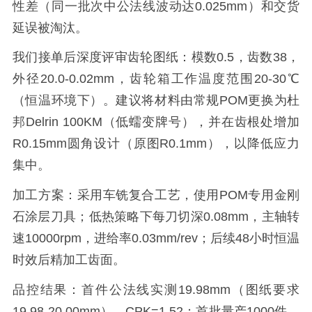
性差（同一批次中公法线波动达0.025mm）和交货
延误被淘汰。
我们接单后深度评审齿轮图纸：模数0.5，齿数38，
外径20.0-0.02mm，齿轮箱工作温度范围20-30℃
（恒温环境下）。建议将材料由常规POM更换为杜
邦Delrin 100KM（低蠕变牌号），并在齿根处增加
R0.15mm圆角设计（原图R0.1mm），以降低应力
集中。
加工方案：采用车铣复合工艺，使用POM专用金刚
石涂层刀具；低热策略下每刀切深0.08mm，主轴转
速10000rpm，进给率0.03mm/rev；后续48小时恒温
时效后精加工齿面。
品控结果：首件公法线实测19.98mm（图纸要求
19.98-20.00mm），CPK=1.52；首批量产1000件，