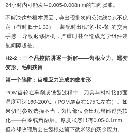
24小时内可能发生0.005-0.008mm的轴向膨胀。
不解决这些根本原因，会出现批次间公法线Cpk不稳
定（有时低于1.33），装配时出现"紧-松-紧"的交替
手感，导致返修拆机，严重时甚至造成光学组件装
配间隙超差。
H2-2：三个品控陷阱逐一拆解——齿根应力、蠕变
变形、毛刺残留
第一个陷阱：齿根应力造成的微变形
POM齿轮在车削或铣齿过程中，刀具与材料接触面
温度可达160-200℃（POM熔点在175℃左右）。如
果切削参数选择不当，齿根部位会出现局部过热软
化——白圈或熔融层。厚度虽然只有0.05-0.1mm，
但冷却收缩后会在齿根处留下微米级的残余应力。