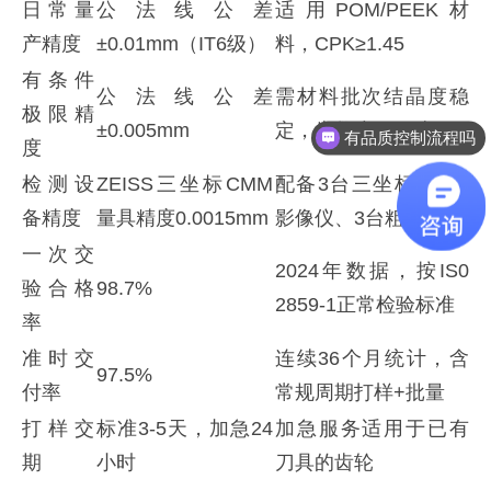
日常量
公法线公差
适用POM/PEEK材
产精度
±0.01mm（IT6级）
料，CPK≥1.45
有条件
公法线公差
需材料批次结晶度稳
极限精
±0.005mm
定，齿数少于30齿
检测设备有哪些
度
检测设
ZEISS三坐标CMM
配备3台三坐标、5台
备精度
量具精度0.0015mm
影像仪、3台粗糙度仪
一次交
2024年数据，按IS0
验合格
98.7%
2859-1正常检验标准
率
准时交
连续36个月统计，含
97.5%
付率
常规周期打样+批量
打样交
标准3-5天，加急24
加急服务适用于已有
期
小时
刀具的齿轮