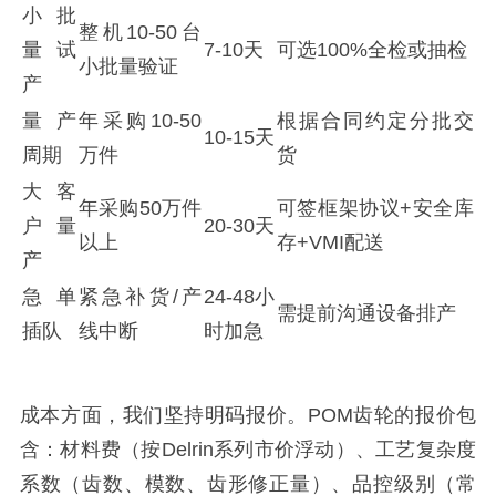
小批
整机10-50台
量试
7-10天
可选100%全检或抽检
小批量验证
产
量产
年采购10-50
根据合同约定分批交
10-15天
周期
万件
货
大客
年采购50万件
可签框架协议+安全库
户量
20-30天
以上
存+VMI配送
产
急单
紧急补货/产
24-48小
需提前沟通设备排产
插队
线中断
时加急
成本方面，我们坚持明码报价。POM齿轮的报价包
含：材料费（按Delrin系列市价浮动）、工艺复杂度
系数（齿数、模数、齿形修正量）、品控级别（常