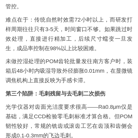
管控。
难点在于：传统自然时效需72小时以上，而研发打
样周期往往只有3-5天，时间窗口不够。如果跳过时
效处理，直接进行精加工，后续尺寸蠕变一旦发
生，成品率控制在98%以上比较困难。
未做控湿处理的POM齿轮批量发往南方客户时，装
箱后48小时内吸湿导致外径膨胀0.01mm，在显微镜
调焦机构上直接反映为手感卡滞。
第三个陷阱：毛刺残留与去毛刺二次损伤
光学仪器对齿面光洁度要求很高——Ra0.8μm仅是
基础，满足CCD检验零毛刺标准才算合格。但POM
韧性较好，常规的铣齿或滚齿工艺在齿顶和齿侧会
形成0.1-0.3mm的飞边毛刺。