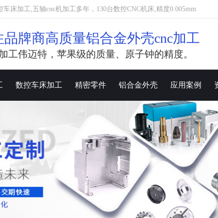
加工,五轴cnc机加工多年，130台数控CNC机床,精度0.005mm
注品牌商高质量铝合金外壳cnc加工
加工伟迈特，苹果级的质量、原子钟的精度。
工
数控车床加工
精密零件
铝合金外壳
应用案例