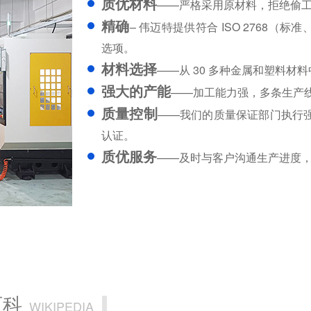
质优材料
——严格采用原材料，拒绝偷
精确
– 伟迈特提供符合 ISO 2768（标准
选项。
材料选择
——从 30 多种金属和塑料
强大的产能
——加工能力强，多条生产
质量控制
——我们的质量保证部门执行强
认证。
质优服务
——及时与客户沟通生产进度，3
百科
WIKIPEDIA