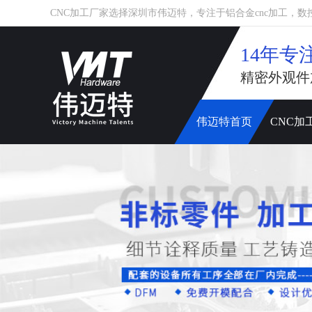
CNC加工厂家选择深圳市伟迈特，专注于铝合金cnc加工，数控车床
14年专
精密外观件
伟迈特首页
CNC加