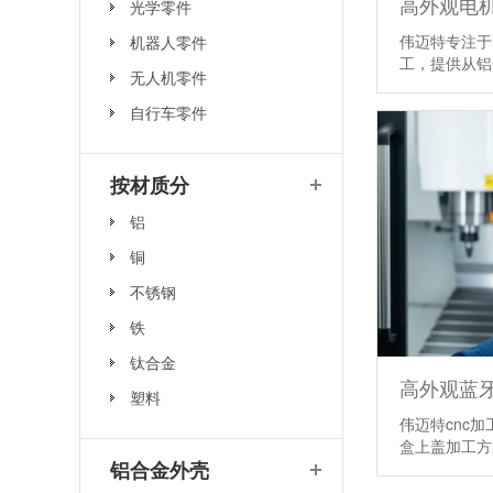
高外观电机
光学零件
伟迈特专注于
机器人零件
工，提供从
无人机零件
自行车零件
按材质分
铝
铜
不锈钢
铁
钛合金
塑料
伟迈特cnc
盒上盖加工
铝合金外壳