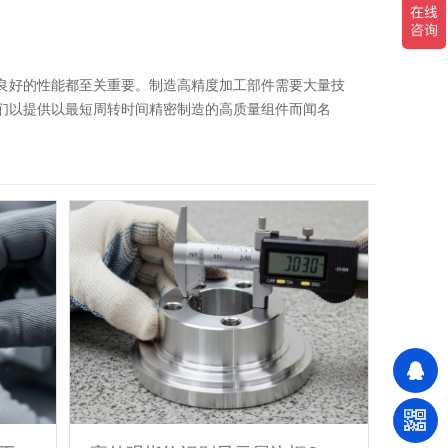
良好的性能都至关重要。制造高精度加工部件需要大量技
们以提供以最短周转时间精密制造的高质量组件而闻名
产延期的出现 多年机加工非标加工生产积累，根据产品
公司拥有完善的售前、售中、售后服务体系。提供的售前信
对接、24小时电话响应、提供贴心的售后服务。 加工精
加工经验，自有工厂生产车间,技术人员30余人，技术团队由
备，CNC加工、数控车床、铣床、磨床、 滚齿机等各类
，满足汽车零部件,国防、航空、航天等工业的高速发展以
CNC车床，在7天内即可生产出高精度、快速车削的零
符合 ISO 2768（标准、精细）和 ISO 286（8、
。提供多种经过认证的材料。 强大的产能——加工能力强，
证。深圳伟迈特已通过ISO9001 认证。 质优服务