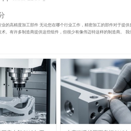
分
行业的高精度加工部件 无论您在哪个行业工作，精密加工的部件对于提供
技术。有许多制造商提供这些组件，但很少有像伟迈特这样的制造商。 我
车床加工的优势 高效生产：成熟的生产管理体系，能快速协调资源，拒绝生
加工工艺和设备革新， 沉淀创新，缩短周期，降低成本。 高品质服务：
；免费参观车间，免费打样，推荐最适合用户的加工方案。技术工程师售后
密零件加工，其公差小至 +/- .0.01 自有厂家，设备齐全：多年的机
经验人员组成，不断提升工艺水平拥有几十台机床加工设备，包括加工中心设
工设备，加工精度更高。。 精密零件应用：多种机加工和表面精加工工艺
新材料的应用不同项目。 伟迈特加工服务 快速周转——伟迈特使用最新的
料——严格采用原材料，拒绝偷工减料，每一个产品都用心制造 精确– 伟迈特提供
的各种公差选项。 材料选择——从 30 多种金属和塑料材料中进行选择
备，成熟的配套设备 质量控制——我们的质量保证部门执行强有力的质量保
户沟通生产进度，3+1服务,准时交货