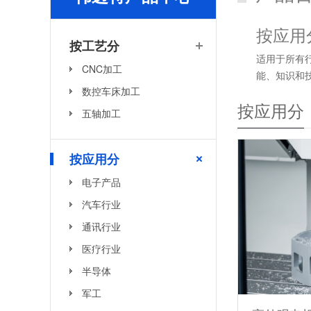
按应用
按工艺分
适用于所有
CNC加工
能、知识和
数控车床加工
CNC数控
按应用分
特性，依靠
五轴加工
息咨询服务
度：我们的精
按应用分
10年以上
数控机床加
电子产品
及铝合金等
汽车行业
件。 质优材
7、6 级）
通讯行业
多条生产线设
医疗行业
——及时与客
半导体
军工