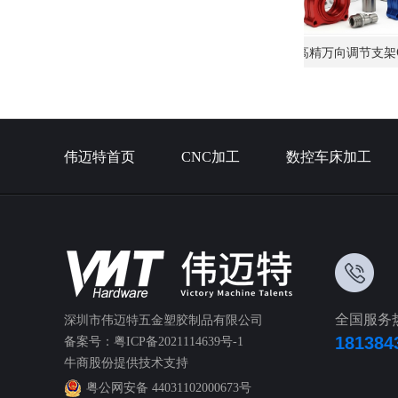
视觉滑台高精度CNC定制加工厂家
高精万向调节支架CNC加
伟迈特首页
CNC加工
数控车床加工
全国服务
深圳市伟迈特五金塑胶制品有限公司
181384
备案号：
粤ICP备2021114639号-1
牛商股份
提供技术支持
粤公网安备 44031102000673号