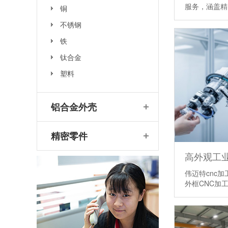
服务，涵盖
铜
不锈钢
铁
钛合金
塑料
铝合金外壳
精密零件
高外观工业
伟迈特cnc
外框CNC加