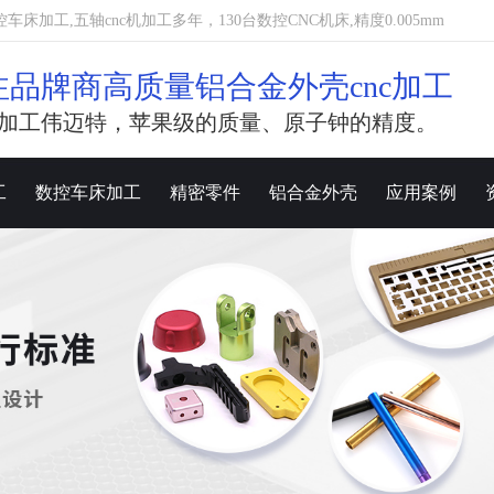
加工,五轴cnc机加工多年，130台数控CNC机床,精度0.005mm
注品牌商高质量铝合金外壳cnc加工
加工伟迈特，苹果级的质量、原子钟的精度。
工
数控车床加工
精密零件
铝合金外壳
应用案例