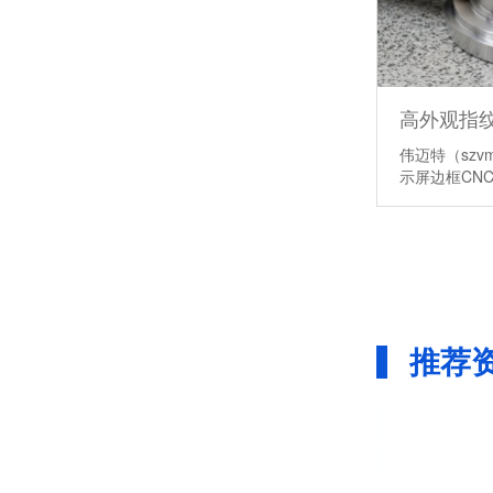
伟迈特（sz
示屏边框CN
推荐