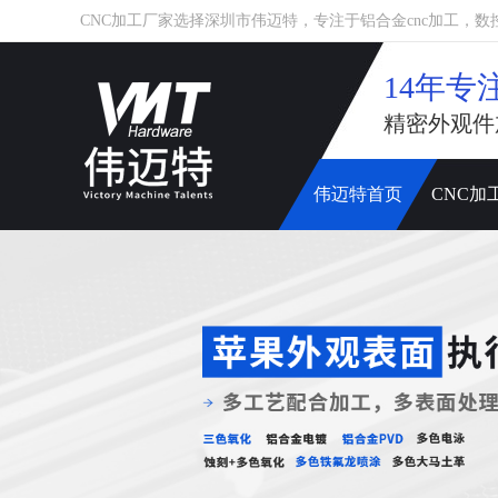
CNC加工厂家选择深圳市伟迈特，专注于铝合金cnc加工，数控车床
14年专
精密外观件
伟迈特首页
CNC加